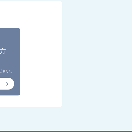
方
、
ださい。